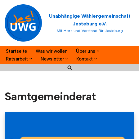
Unabhängige Wählergemeinschaft
Zum
Jesteburg e.V.
Inhalt
Mit Herz und Verstand für Jesteburg
springen
Startseite
Was wir wollen
Über uns
Ratsarbeit
Newsletter
Kontakt
Samtgemeinderat