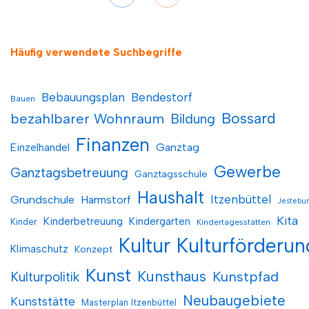
Häufig verwendete Suchbegriffe
Bebauungsplan
Bendestorf
Bauen
Bossard
bezahlbarer Wohnraum
Bildung
Finanzen
Einzelhandel
Ganztag
Gewerbe
Ganztagsbetreuung
Ganztagsschule
Haushalt
Itzenbüttel
Grundschule
Harmstorf
Jestebu
Kita
Kinderbetreuung
Kindergarten
Kinder
Kindertagesstätten
Kultur
Kulturförderun
Klimaschutz
Konzept
Kunst
Kunsthaus
Kunstpfad
Kulturpolitik
Neubaugebiete
Kunststätte
Masterplan Itzenbüttel