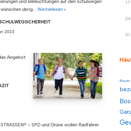
ierungen und Beleuchtungen auf den Schulwegen
17
u wünschen übrig.…
Weiterlesen »
24
 SCHULWEGSICHERHEIT
er 2023
31
 das Angebot.
Häu
Bauen
AZIT
bez
Bos
Gan
Ge
STRASSEN? – SPD und Grüne wollen Radfahrer