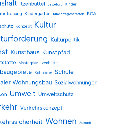
shalt
Itzenbüttel
Kinder
Jesteburg
Kita
rbetreuung
Kindergarten
Kindertagesstätten
Kultur
schutz
Konzept
lturförderung
Kulturpolitik
nst
Kunsthaus
Kunstpfad
tstätte
Masterplan Itzenbüttel
baugebiete
Schule
Schulden
ialer Wohnungsbau
Sozialwohnungen
Umwelt
Umweltschutz
ßen
rkehr
Verkehrskonzept
Wohnen
kehrssicherheit
Zukunft