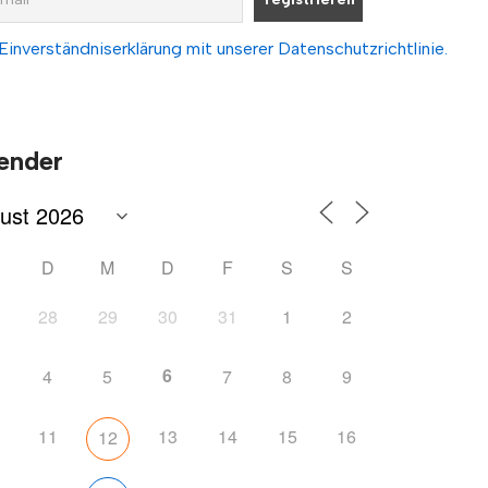
Einverständniserklärung mit unserer Datenschutzrichtlinie.
ender
D
M
D
F
S
S
28
29
30
31
1
2
6
4
5
7
8
9
11
13
14
15
16
12