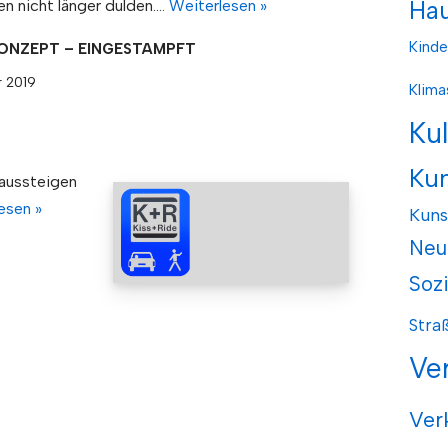
n nicht länger dulden.…
Weiterlesen »
Hau
Kinde
NZEPT – EINGESTAMPFT
 2019
Klima
Ku
Ku
 aussteigen
esen »
Kuns
Neu
Soz
Stra
Ve
Ver