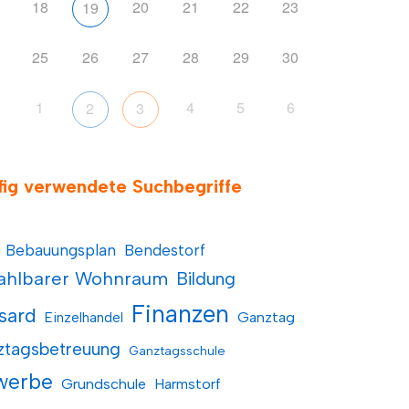
18
20
21
22
23
19
25
26
27
28
29
30
1
4
5
6
2
3
fig verwendete Suchbegriffe
Bebauungsplan
Bendestorf
ahlbarer Wohnraum
Bildung
Finanzen
sard
Einzelhandel
Ganztag
ztagsbetreuung
Ganztagsschule
werbe
Grundschule
Harmstorf