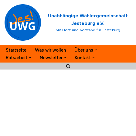
Unabhängige Wählergemeinschaft
Zum
Jesteburg e.V.
Inhalt
Mit Herz und Verstand für Jesteburg
springen
Startseite
Was wir wollen
Über uns
Ratsarbeit
Newsletter
Kontakt
Log In