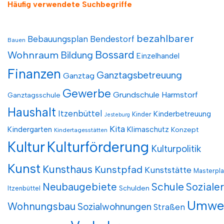
Häufig verwendete Suchbegriffe
bezahlbarer
Bebauungsplan
Bendestorf
Bauen
Bossard
Wohnraum
Bildung
Einzelhandel
Finanzen
Ganztagsbetreuung
Ganztag
Gewerbe
Grundschule
Harmstorf
Ganztagsschule
Haushalt
Itzenbüttel
Kinderbetreuung
Kinder
Jesteburg
Kita
Kindergarten
Klimaschutz
Konzept
Kindertagesstätten
Kultur
Kulturförderung
Kulturpolitik
Kunst
Kunsthaus
Kunstpfad
Kunststätte
Masterpl
Neubaugebiete
Schule
Sozialer
Schulden
Itzenbüttel
Umwe
Wohnungsbau
Sozialwohnungen
Straßen