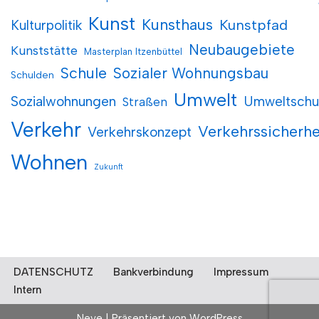
Kunst
Kunsthaus
Kunstpfad
Kulturpolitik
Neubaugebiete
Kunststätte
Masterplan Itzenbüttel
Schule
Sozialer Wohnungsbau
Schulden
Umwelt
Sozialwohnungen
Umweltschu
Straßen
Verkehr
Verkehrssicherhe
Verkehrskonzept
Wohnen
Zukunft
DATENSCHUTZ
Bankverbindung
Impressum
Intern
Neve
| Präsentiert von
WordPress