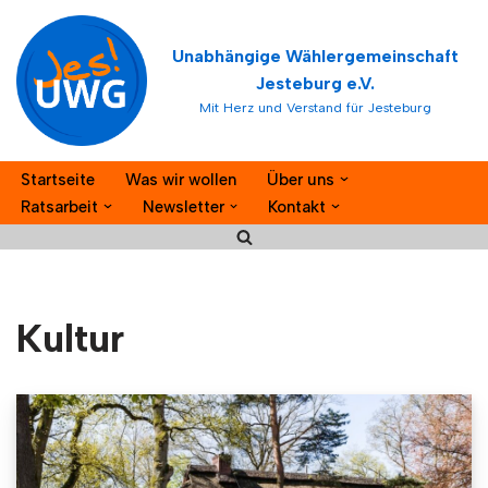
Unabhängige Wählergemeinschaft
Zum
Jesteburg e.V.
Inhalt
Mit Herz und Verstand für Jesteburg
springen
Startseite
Was wir wollen
Über uns
Ratsarbeit
Newsletter
Kontakt
Kultur