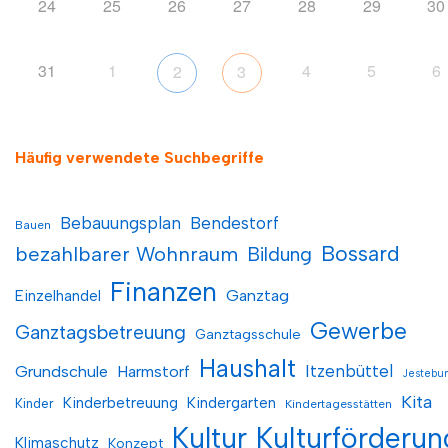
24
25
26
27
28
29
30
31
1
4
5
6
2
3
Häufig verwendete Suchbegriffe
Bebauungsplan
Bendestorf
Bauen
Bossard
bezahlbarer Wohnraum
Bildung
Finanzen
Einzelhandel
Ganztag
Gewerbe
Ganztagsbetreuung
Ganztagsschule
Haushalt
Itzenbüttel
Grundschule
Harmstorf
Jestebu
Kita
Kinderbetreuung
Kindergarten
Kinder
Kindertagesstätten
Kultur
Kulturförderun
Klimaschutz
Konzept