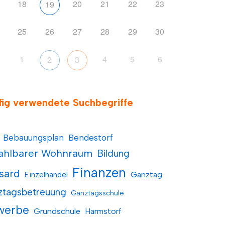
18
20
21
22
23
19
25
26
27
28
29
30
1
4
5
6
2
3
fig verwendete Suchbegriffe
Bebauungsplan
Bendestorf
ahlbarer Wohnraum
Bildung
Finanzen
sard
Einzelhandel
Ganztag
ztagsbetreuung
Ganztagsschule
werbe
Grundschule
Harmstorf