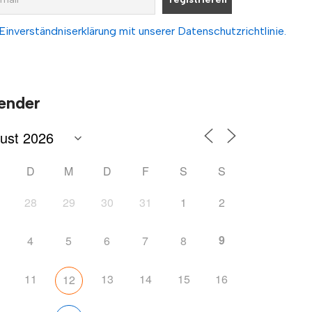
Einverständniserklärung mit unserer Datenschutzrichtlinie.
ender
D
M
D
F
S
S
28
29
30
31
1
2
9
4
5
6
7
8
11
13
14
15
16
12