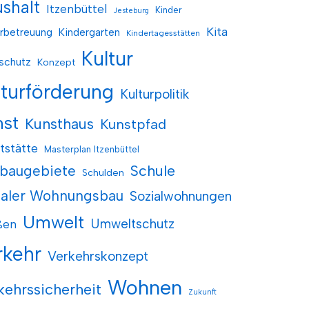
shalt
Itzenbüttel
Kinder
Jesteburg
Kita
rbetreuung
Kindergarten
Kindertagesstätten
Kultur
schutz
Konzept
lturförderung
Kulturpolitik
nst
Kunsthaus
Kunstpfad
tstätte
Masterplan Itzenbüttel
baugebiete
Schule
Schulden
ialer Wohnungsbau
Sozialwohnungen
Umwelt
Umweltschutz
ßen
rkehr
Verkehrskonzept
Wohnen
kehrssicherheit
Zukunft