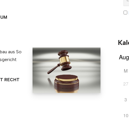
RUM
Kal
bau aus So
sgericht
M
T RECHT
27
3
10