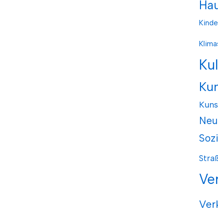
Hau
Kinde
Klima
Ku
Ku
Kuns
Neu
Soz
Stra
Ve
Ver