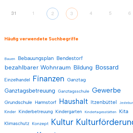
31
1
4
5
6
2
3
Häufig verwendete Suchbegriffe
Bebauungsplan
Bendestorf
Bauen
Bossard
bezahlbarer Wohnraum
Bildung
Finanzen
Einzelhandel
Ganztag
Gewerbe
Ganztagsbetreuung
Ganztagsschule
Haushalt
Itzenbüttel
Grundschule
Harmstorf
Jestebu
Kita
Kinderbetreuung
Kindergarten
Kinder
Kindertagesstätten
Kultur
Kulturförderun
Klimaschutz
Konzept