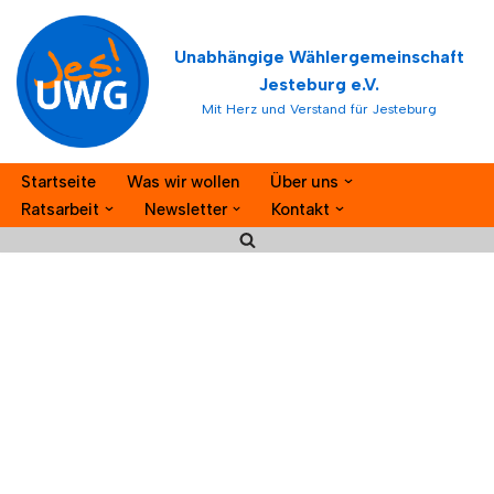
Unabhängige Wählergemeinschaft
Zum
Jesteburg e.V.
Inhalt
Mit Herz und Verstand für Jesteburg
springen
Startseite
Was wir wollen
Über uns
Ratsarbeit
Newsletter
Kontakt
Samtgemeinde
Jesteburg