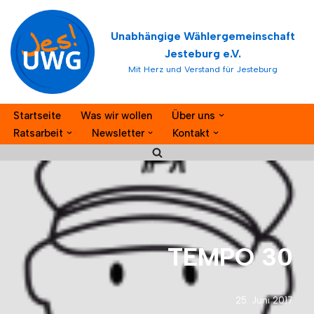
Unabhängige Wählergemeinschaft
Zum
Jesteburg e.V.
Inhalt
Mit Herz und Verstand für Jesteburg
springen
Startseite
Was wir wollen
Über uns
Ratsarbeit
Newsletter
Kontakt
TEMPO 30
25. Juni 2017