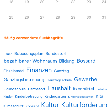
18
19
20
21
22
23
24
25
26
27
28
29
30
31
Häufig verwendete Suchbegriffe
Bebauungsplan
Bendestorf
Bauen
Bossard
bezahlbarer Wohnraum
Bildung
Finanzen
Einzelhandel
Ganztag
Gewerbe
Ganztagsbetreuung
Ganztagsschule
Haushalt
Itzenbüttel
Grundschule
Harmstorf
Jestebu
Kita
Kinderbetreuung
Kindergarten
Kinder
Kindertagesstätten
Kultur
Kulturförderun
Klimaschutz
Konzept