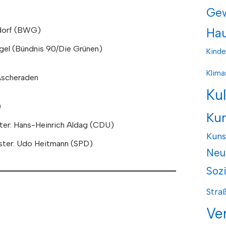
Ge
rsdorf (BWG)
Hau
oegel (Bündnis 90/Die Grünen)
Kinde
Klima
 Ascheraden
Ku
)
Ku
ter: Hans-Heinrich Aldag (CDU)
Kuns
ster: Udo Heitmann (SPD)
Neu
Soz
Stra
Ve