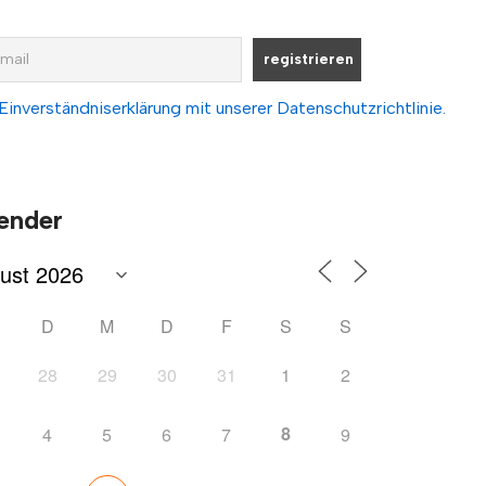
Einverständniserklärung mit unserer Datenschutzrichtlinie.
ender
D
M
D
F
S
S
28
29
30
31
1
2
8
4
5
6
7
9