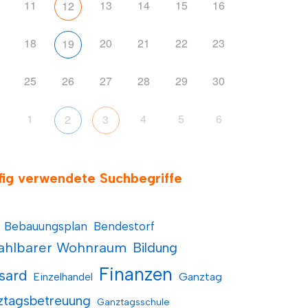
11
13
14
15
16
12
18
20
21
22
23
19
25
26
27
28
29
30
1
4
5
6
2
3
fig verwendete Suchbegriffe
Bebauungsplan
Bendestorf
ahlbarer Wohnraum
Bildung
Finanzen
sard
Einzelhandel
Ganztag
ztagsbetreuung
Ganztagsschule