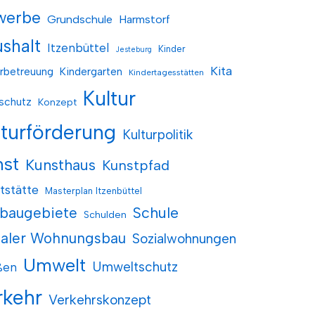
werbe
Grundschule
Harmstorf
shalt
Itzenbüttel
Kinder
Jesteburg
Kita
rbetreuung
Kindergarten
Kindertagesstätten
Kultur
schutz
Konzept
lturförderung
Kulturpolitik
nst
Kunsthaus
Kunstpfad
tstätte
Masterplan Itzenbüttel
baugebiete
Schule
Schulden
ialer Wohnungsbau
Sozialwohnungen
Umwelt
Umweltschutz
ßen
rkehr
Verkehrskonzept