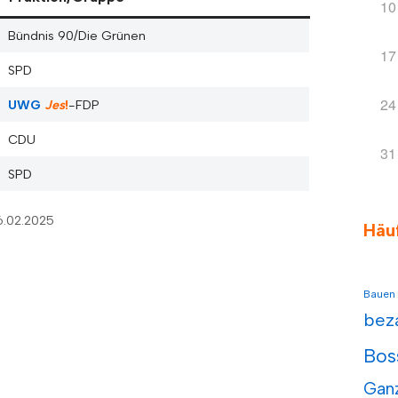
10
Bündnis 90/Die Grünen
17
SPD
24
UWG
Jes
!
-FDP
CDU
31
SPD
6.02.2025
Häu
Bauen
bez
Bos
Gan