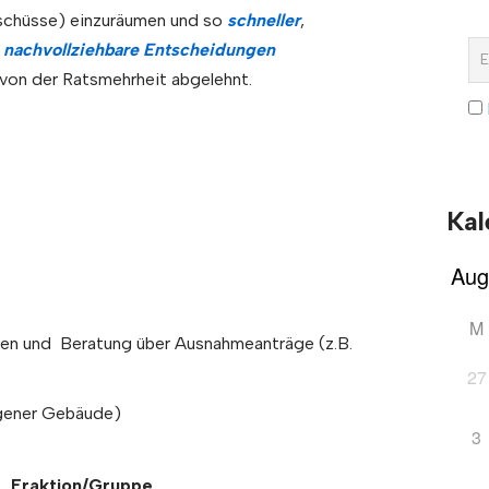
chüsse) einzuräumen und so
schneller
,
h nachvollziehbare Entscheidungen
 von der Ratsmehrheit abgelehnt.
Kal
M
nen und Beratung über Ausnahmeanträge (z.B.
27
gener Gebäude)
3
Fraktion/Gruppe