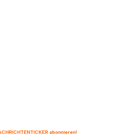
emeinde Jesteburg
ACHRICHTENTICKER abonnieren
!