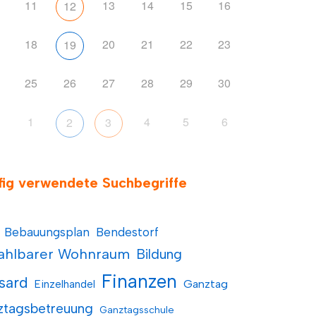
11
13
14
15
16
12
18
20
21
22
23
19
25
26
27
28
29
30
1
4
5
6
2
3
fig verwendete Suchbegriffe
Bebauungsplan
Bendestorf
ahlbarer Wohnraum
Bildung
Finanzen
sard
Einzelhandel
Ganztag
ztagsbetreuung
Ganztagsschule