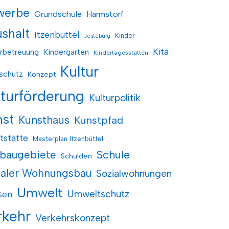
werbe
Grundschule
Harmstorf
shalt
Itzenbüttel
Kinder
Jesteburg
Kita
rbetreuung
Kindergarten
Kindertagesstätten
Kultur
schutz
Konzept
lturförderung
Kulturpolitik
nst
Kunsthaus
Kunstpfad
tstätte
Masterplan Itzenbüttel
baugebiete
Schule
Schulden
ialer Wohnungsbau
Sozialwohnungen
Umwelt
Umweltschutz
ßen
rkehr
Verkehrskonzept