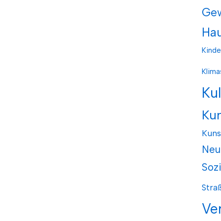
Ge
Hau
Kinde
Klima
Ku
Ku
Kuns
Neu
Soz
Stra
Ve