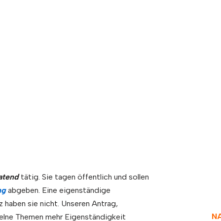
ss Bau und Planung – G
atend
tätig. Sie tagen öffentlich und sollen
ng
abgeben. Eine eigenständige
haben sie nicht. Unseren Antrag,
N
zelne Themen mehr Eigenständigkeit