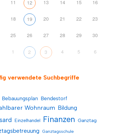
11
13
14
15
16
12
18
20
21
22
23
19
25
26
27
28
29
30
1
4
5
6
2
3
fig verwendete Suchbegriffe
Bebauungsplan
Bendestorf
ahlbarer Wohnraum
Bildung
Finanzen
sard
Einzelhandel
Ganztag
ztagsbetreuung
Ganztagsschule