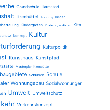
werbe
Grundschule
Harmstorf
shalt
Itzenbüttel
Kinder
Jesteburg
Kita
rbetreuung
Kindergarten
Kindertagesstätten
Kultur
schutz
Konzept
lturförderung
Kulturpolitik
nst
Kunsthaus
Kunstpfad
tstätte
Masterplan Itzenbüttel
baugebiete
Schule
Schulden
ialer Wohnungsbau
Sozialwohnungen
Umwelt
Umweltschutz
ßen
rkehr
Verkehrskonzept