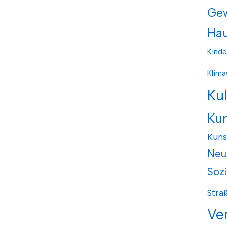
Ge
Hau
Kinde
Klima
Ku
Ku
Kuns
Neu
Soz
Stra
Ve