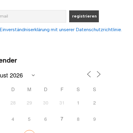
Einverständniserklärung mit unserer Datenschutzrichtlinie.
ender
D
M
D
F
S
S
28
29
30
31
1
2
7
4
5
6
8
9