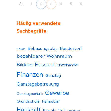
31
1
4
5
6
2
3
Häufig verwendete
Suchbegriffe
Bebauungsplan
Bendestorf
Bauen
bezahlbarer Wohnraum
Bossard
Bildung
Einzelhandel
Finanzen
Ganztag
Ganztagsbetreuung
Gewerbe
Ganztagsschule
Grundschule
Harmstorf
Haushalt
Itzenbüttel
Jesteburg