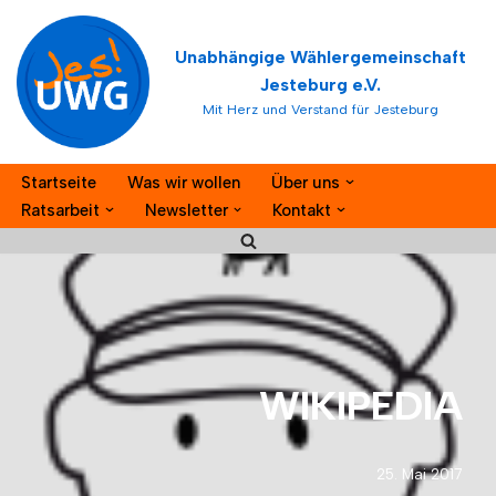
Unabhängige Wählergemeinschaft
Zum
Jesteburg e.V.
Inhalt
Mit Herz und Verstand für Jesteburg
springen
Startseite
Was wir wollen
Über uns
Ratsarbeit
Newsletter
Kontakt
WIKIPEDIA
25. Mai 2017