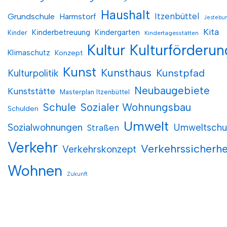
Haushalt
Itzenbüttel
Grundschule
Harmstorf
Jestebu
Kita
Kinderbetreuung
Kindergarten
Kinder
Kindertagesstätten
Kultur
Kulturförderun
Klimaschutz
Konzept
Kunst
Kunsthaus
Kunstpfad
Kulturpolitik
Neubaugebiete
Kunststätte
Masterplan Itzenbüttel
Schule
Sozialer Wohnungsbau
Schulden
Umwelt
Sozialwohnungen
Umweltschu
Straßen
Verkehr
Verkehrssicherhe
Verkehrskonzept
Wohnen
Zukunft