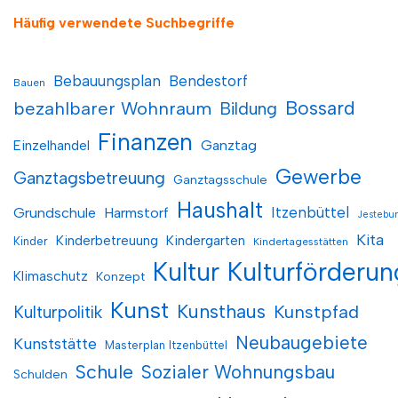
Häufig verwendete Suchbegriffe
Bebauungsplan
Bendestorf
Bauen
Bossard
bezahlbarer Wohnraum
Bildung
Finanzen
Einzelhandel
Ganztag
Gewerbe
Ganztagsbetreuung
Ganztagsschule
Haushalt
Itzenbüttel
Grundschule
Harmstorf
Jestebu
Kita
Kinderbetreuung
Kindergarten
Kinder
Kindertagesstätten
Kultur
Kulturförderun
Klimaschutz
Konzept
Kunst
Kunsthaus
Kunstpfad
Kulturpolitik
Neubaugebiete
Kunststätte
Masterplan Itzenbüttel
Schule
Sozialer Wohnungsbau
Schulden