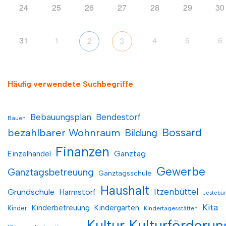
24
25
26
27
28
29
30
31
1
4
5
6
2
3
Häufig verwendete Suchbegriffe
Bebauungsplan
Bendestorf
Bauen
Bossard
bezahlbarer Wohnraum
Bildung
Finanzen
Einzelhandel
Ganztag
Gewerbe
Ganztagsbetreuung
Ganztagsschule
Haushalt
Itzenbüttel
Grundschule
Harmstorf
Jestebu
Kita
Kinderbetreuung
Kindergarten
Kinder
Kindertagesstätten
Kultur
Kulturförderun