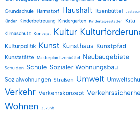
Haushalt
Itzenbüttel
Grundschule
Harmstorf
Jestebu
Kita
Kinderbetreuung
Kindergarten
Kinder
Kindertagesstätten
Kultur
Kulturförderun
Klimaschutz
Konzept
Kunst
Kunsthaus
Kunstpfad
Kulturpolitik
Neubaugebiete
Kunststätte
Masterplan Itzenbüttel
Schule
Sozialer Wohnungsbau
Schulden
Umwelt
Sozialwohnungen
Umweltschu
Straßen
Verkehr
Verkehrssicherhe
Verkehrskonzept
Wohnen
Zukunft