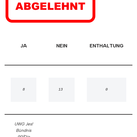
JA
NEIN
ENTHALTUNG
8
13 
0
UWG Jes!
Bündnis
90/Die