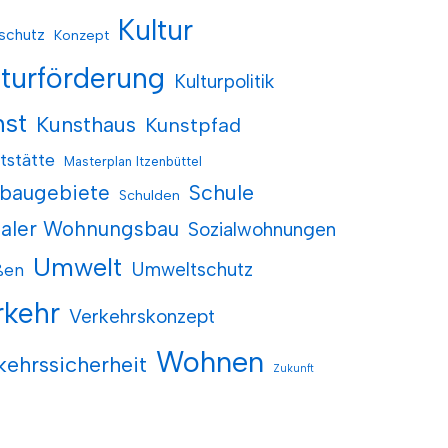
Kultur
schutz
Konzept
lturförderung
Kulturpolitik
nst
Kunsthaus
Kunstpfad
tstätte
Masterplan Itzenbüttel
baugebiete
Schule
Schulden
ialer Wohnungsbau
Sozialwohnungen
Umwelt
Umweltschutz
ßen
rkehr
Verkehrskonzept
Wohnen
kehrssicherheit
Zukunft