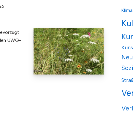
026
Klima
Ku
bevorzugt
Ku
 den UWG-
Kuns
Neu
Soz
Stra
Ve
Ver