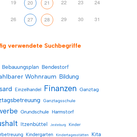
19
22
23
24
20
21
26
29
30
31
27
28
fig verwendete Suchbegriffe
Bebauungsplan
Bendestorf
ahlbarer Wohnraum
Bildung
Finanzen
sard
Einzelhandel
Ganztag
ztagsbetreuung
Ganztagsschule
werbe
Grundschule
Harmstorf
shalt
Itzenbüttel
Kinder
Jesteburg
Kita
rbetreuung
Kindergarten
Kindertagesstätten