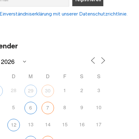
Einverständniserklärung mit unserer Datenschutzrichtlinie.
ender
D
M
D
F
S
S
28
1
2
3
29
30
5
8
9
10
6
7
13
14
15
16
17
12