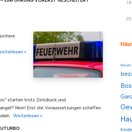
– EINFÜHRUNG VORERST GESCHEITERT
18
25
sichere
Häu
eiterlesen »
Bauen
bez
Bos
Gan
o“ starten trotz Zeitdruck und
Ge
angel? Nein! Erst die Voraussetzungen schaffen
ndeln…
Weiterlesen »
Hau
AUTURBO
Kinde