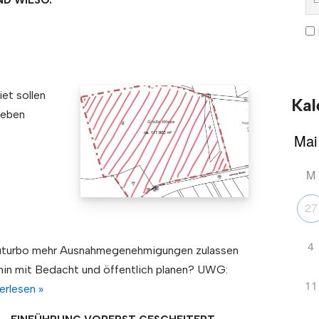
ND WIESO.
et sollen
Kal
ieben
M
27
4
uturbo mehr Ausnahmegenehmigungen zulassen
hin mit Bedacht und öffentlich planen? UWG:
11
erlesen »