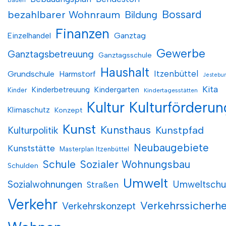
Bauen
Bossard
bezahlbarer Wohnraum
Bildung
Finanzen
Einzelhandel
Ganztag
Gewerbe
Ganztagsbetreuung
Ganztagsschule
Haushalt
Itzenbüttel
Grundschule
Harmstorf
Jestebu
Kita
Kinderbetreuung
Kindergarten
Kinder
Kindertagesstätten
Kultur
Kulturförderun
Klimaschutz
Konzept
Kunst
Kunsthaus
Kunstpfad
Kulturpolitik
Neubaugebiete
Kunststätte
Masterplan Itzenbüttel
Schule
Sozialer Wohnungsbau
Schulden
Umwelt
Sozialwohnungen
Umweltschu
Straßen
Verkehr
Verkehrssicherhe
Verkehrskonzept