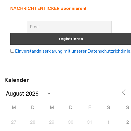
NACHRICHTENTICKER abonnieren
!
Einverständniserklärung mit unserer Datenschutzrichtlinie
Kalender
M
D
M
D
F
S
S
27
28
29
30
31
1
2