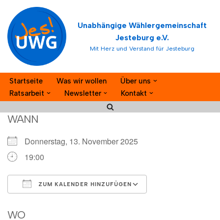
Unabhängige Wählergemeinschaft
Zum
Jesteburg e.V.
Inhalt
Mit Herz und Verstand für Jesteburg
springen
Startseite
Was wir wollen
Über uns
Ratsarbeit
Newsletter
Kontakt
WANN
Donnerstag, 13. November 2025
19:00
ZUM KALENDER HINZUFÜGEN
ICS herunterladen
Google Kalender
WO