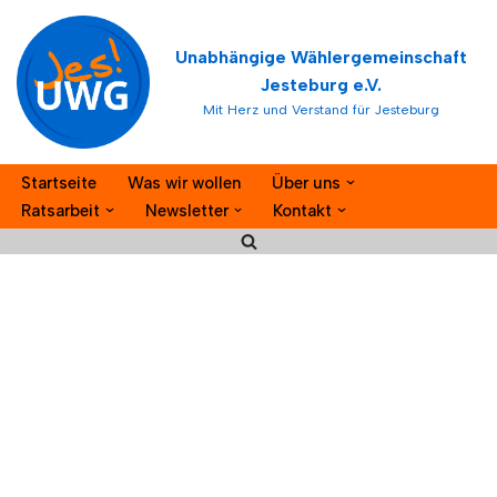
Unabhängige Wählergemeinschaft
Zum
Jesteburg e.V.
Inhalt
Mit Herz und Verstand für Jesteburg
springen
Startseite
Was wir wollen
Über uns
Ratsarbeit
Newsletter
Kontakt
SWU