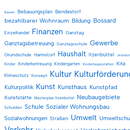
Bebauungsplan
Bendestorf
Bauen
Bossard
bezahlbarer Wohnraum
Bildung
Finanzen
Einzelhandel
Ganztag
Gewerbe
Ganztagsbetreuung
Ganztagsschule
Haushalt
Itzenbüttel
Grundschule
Harmstorf
Jestebu
Kita
Kinderbetreuung
Kindergarten
Kinder
Kindertagesstätten
Kultur
Kulturförderun
Klimaschutz
Konzept
Kunst
Kunsthaus
Kunstpfad
Kulturpolitik
Neubaugebiete
Kunststätte
Masterplan Itzenbüttel
Schule
Sozialer Wohnungsbau
Schulden
Umwelt
Sozialwohnungen
Umweltschu
Straßen
Verkehr