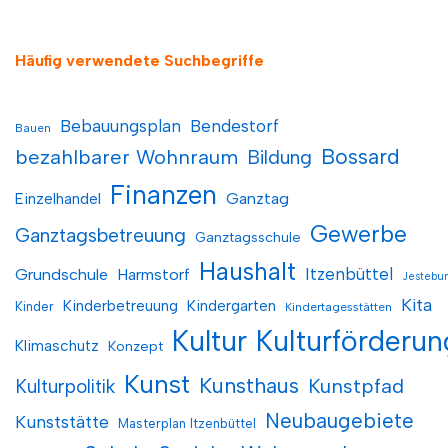
Häufig verwendete Suchbegriffe
Bebauungsplan
Bendestorf
Bauen
Bossard
bezahlbarer Wohnraum
Bildung
Finanzen
Einzelhandel
Ganztag
Gewerbe
Ganztagsbetreuung
Ganztagsschule
Haushalt
Itzenbüttel
Grundschule
Harmstorf
Jestebu
Kita
Kinderbetreuung
Kindergarten
Kinder
Kindertagesstätten
Kultur
Kulturförderun
Klimaschutz
Konzept
Kunst
Kunsthaus
Kunstpfad
Kulturpolitik
Neubaugebiete
Kunststätte
Masterplan Itzenbüttel