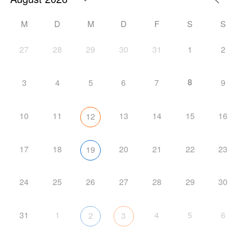
M
D
M
D
F
S
S
27
28
29
30
31
1
2
8
3
4
5
6
7
9
10
11
13
14
15
16
12
17
18
20
21
22
23
19
24
25
26
27
28
29
30
31
1
4
5
6
2
3