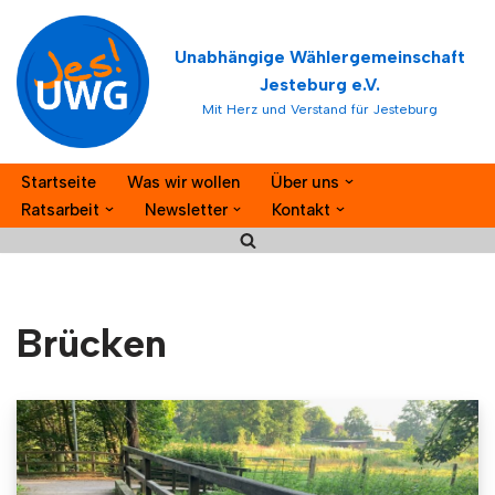
Unabhängige Wählergemeinschaft
Zum
Jesteburg e.V.
Inhalt
Mit Herz und Verstand für Jesteburg
springen
Startseite
Was wir wollen
Über uns
Ratsarbeit
Newsletter
Kontakt
Brücken