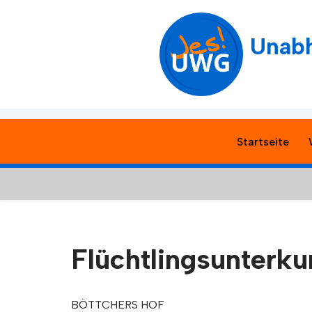
Zum
Unabh
Inhalt
springen
Startseite
Flüchtlingsunterku
BÖTTCHERS HOF