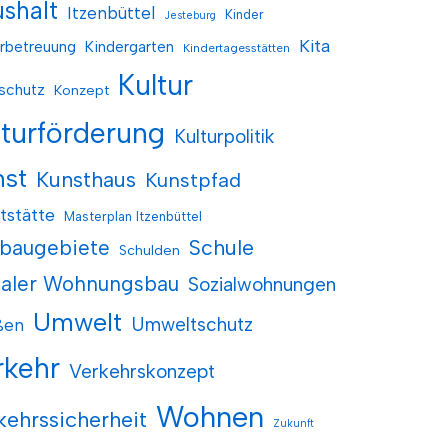
shalt
Itzenbüttel
Kinder
Jesteburg
Kita
rbetreuung
Kindergarten
Kindertagesstätten
Kultur
schutz
Konzept
lturförderung
Kulturpolitik
nst
Kunsthaus
Kunstpfad
tstätte
Masterplan Itzenbüttel
baugebiete
Schule
Schulden
ialer Wohnungsbau
Sozialwohnungen
Umwelt
Umweltschutz
ßen
rkehr
Verkehrskonzept
Wohnen
kehrssicherheit
Zukunft