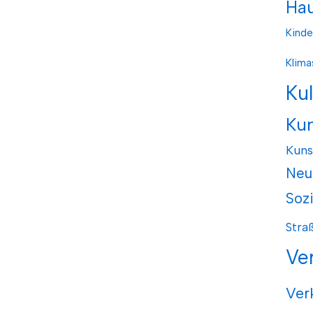
Hau
Kinde
Klima
Ku
Ku
Kuns
Neu
Soz
Stra
Ve
Ver