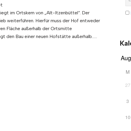
et
iegt im Ortskern von „Alt-Itzenbüttel“. Der
ieb weiterführen. Hierfür muss der Hof entweder
ven Fläche außerhalb der Ortsmitte
ugt den Bau einer neuen Hofstätte außerhalb……
Kal
M
27
3
10