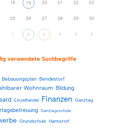
18
20
21
22
23
19
25
26
27
28
29
30
1
4
5
6
2
3
fig verwendete Suchbegriffe
Bebauungsplan
Bendestorf
ahlbarer Wohnraum
Bildung
Finanzen
sard
Einzelhandel
Ganztag
ztagsbetreuung
Ganztagsschule
werbe
Grundschule
Harmstorf