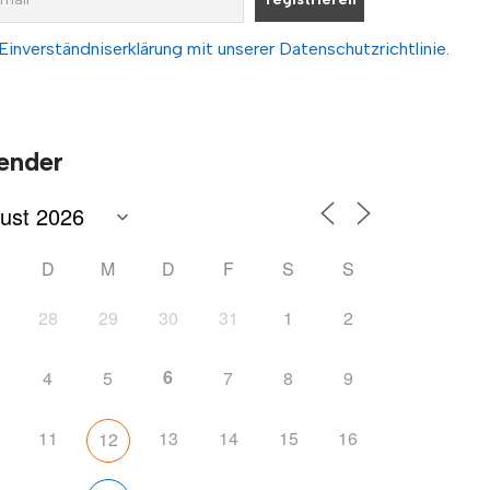
Einverständniserklärung mit unserer Datenschutzrichtlinie.
ender
D
M
D
F
S
S
28
29
30
31
1
2
6
4
5
7
8
9
11
13
14
15
16
12