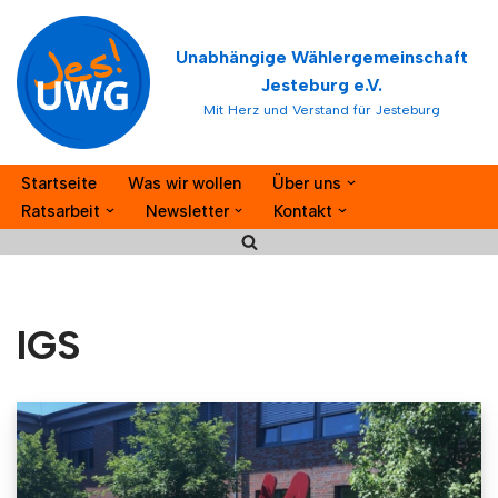
Unabhängige Wählergemeinschaft
Zum
Jesteburg e.V.
Inhalt
Mit Herz und Verstand für Jesteburg
springen
Startseite
Was wir wollen
Über uns
Ratsarbeit
Newsletter
Kontakt
IGS