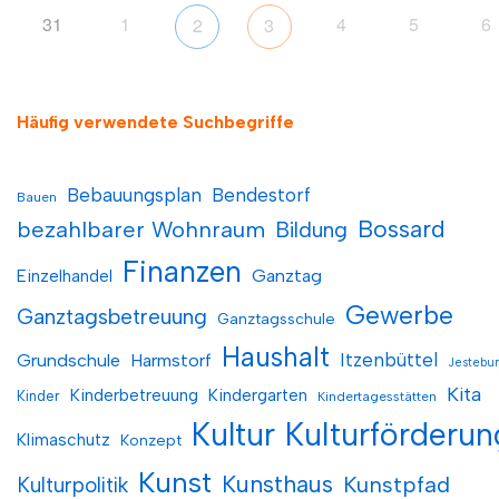
31
1
4
5
6
2
3
Häufig verwendete Suchbegriffe
Bebauungsplan
Bendestorf
Bauen
Bossard
bezahlbarer Wohnraum
Bildung
Finanzen
Einzelhandel
Ganztag
Gewerbe
Ganztagsbetreuung
Ganztagsschule
Haushalt
Itzenbüttel
Grundschule
Harmstorf
Jestebu
Kita
Kinderbetreuung
Kindergarten
Kinder
Kindertagesstätten
Kultur
Kulturförderun
Klimaschutz
Konzept
Kunst
Kunsthaus
Kunstpfad
Kulturpolitik