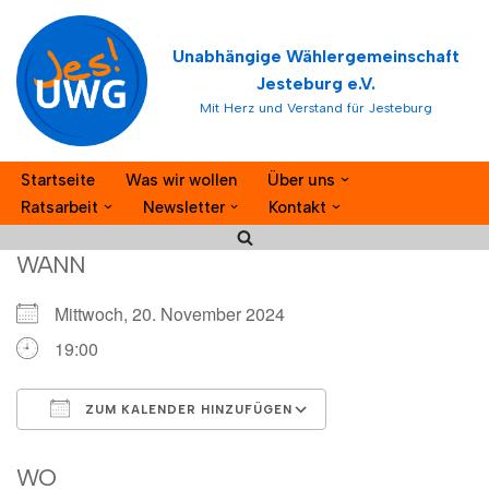
Unabhängige Wählergemeinschaft
Zum
Jesteburg e.V.
Inhalt
Mit Herz und Verstand für Jesteburg
springen
Startseite
Was wir wollen
Über uns
Ratsarbeit
Newsletter
Kontakt
WANN
Mittwoch, 20. November 2024
19:00
ZUM KALENDER HINZUFÜGEN
ICS herunterladen
Google Kalender
WO