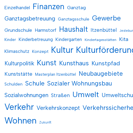
Finanzen
Einzelhandel
Ganztag
Gewerbe
Ganztagsbetreuung
Ganztagsschule
Haushalt
Itzenbüttel
Grundschule
Harmstorf
Jestebu
Kita
Kinderbetreuung
Kindergarten
Kinder
Kindertagesstätten
Kultur
Kulturförderun
Klimaschutz
Konzept
Kunst
Kunsthaus
Kunstpfad
Kulturpolitik
Neubaugebiete
Kunststätte
Masterplan Itzenbüttel
Schule
Sozialer Wohnungsbau
Schulden
Umwelt
Sozialwohnungen
Umweltschu
Straßen
Verkehr
Verkehrssicherhe
Verkehrskonzept
Wohnen
Zukunft