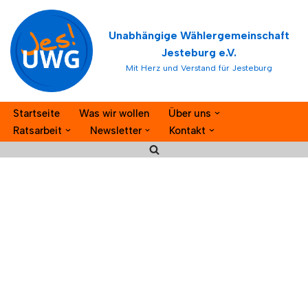
Unabhängige Wählergemeinschaft
Zum
Jesteburg e.V.
Inhalt
Mit Herz und Verstand für Jesteburg
springen
Startseite
Was wir wollen
Über uns
Ratsarbeit
Newsletter
Kontakt
Veranstaltungen