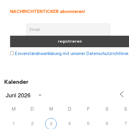
NACHRICHTENTICKER abonnieren
!
Einverständniserklärung mit unserer Datenschutzrichtlinie
Kalender
M
D
M
D
F
S
S
1
2
4
5
6
7
3