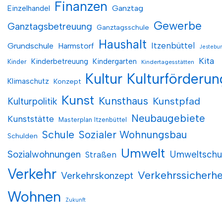
Finanzen
Einzelhandel
Ganztag
Gewerbe
Ganztagsbetreuung
Ganztagsschule
Haushalt
Itzenbüttel
Grundschule
Harmstorf
Jestebu
Kita
Kinderbetreuung
Kindergarten
Kinder
Kindertagesstätten
Kultur
Kulturförderun
Klimaschutz
Konzept
Kunst
Kunsthaus
Kunstpfad
Kulturpolitik
Neubaugebiete
Kunststätte
Masterplan Itzenbüttel
Schule
Sozialer Wohnungsbau
Schulden
Umwelt
Sozialwohnungen
Umweltschu
Straßen
Verkehr
Verkehrssicherhe
Verkehrskonzept
Wohnen
Zukunft